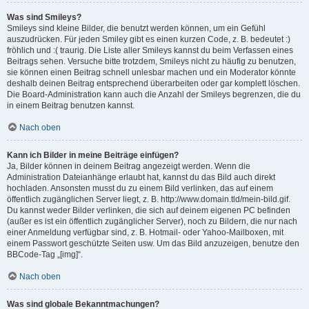
Was sind Smileys?
Smileys sind kleine Bilder, die benutzt werden können, um ein Gefühl
auszudrücken. Für jeden Smiley gibt es einen kurzen Code, z. B. bedeutet :)
fröhlich und :( traurig. Die Liste aller Smileys kannst du beim Verfassen eines
Beitrags sehen. Versuche bitte trotzdem, Smileys nicht zu häufig zu benutzen,
sie können einen Beitrag schnell unlesbar machen und ein Moderator könnte
deshalb deinen Beitrag entsprechend überarbeiten oder gar komplett löschen.
Die Board-Administration kann auch die Anzahl der Smileys begrenzen, die du
in einem Beitrag benutzen kannst.
Nach oben
Kann ich Bilder in meine Beiträge einfügen?
Ja, Bilder können in deinem Beitrag angezeigt werden. Wenn die
Administration Dateianhänge erlaubt hat, kannst du das Bild auch direkt
hochladen. Ansonsten musst du zu einem Bild verlinken, das auf einem
öffentlich zugänglichen Server liegt, z. B. http://www.domain.tld/mein-bild.gif.
Du kannst weder Bilder verlinken, die sich auf deinem eigenen PC befinden
(außer es ist ein öffentlich zugänglicher Server), noch zu Bildern, die nur nach
einer Anmeldung verfügbar sind, z. B. Hotmail- oder Yahoo-Mailboxen, mit
einem Passwort geschützte Seiten usw. Um das Bild anzuzeigen, benutze den
BBCode-Tag „[img]“.
Nach oben
Was sind globale Bekanntmachungen?