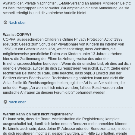
Avatarbilder, Private Nachrichten, E-Mail-Versand an andere Mitglieder, Beitritt
zu Benutzergruppen und so weiter. Wir empfehlen dir eine Anmeldung, da sie
schnell erledigt ist und dir zahlreiche Vorteile bietet.
Nach oben
Was ist COPPA?
COPPA, ausgeschrieben Children’s Online Privacy Protection Act of 1998
(deutsch: Gesetz zum Schutz der Privatsphäre von Kindern im Internet von
1998) ist ein Gesetz in den USA, welches festlegt, dass Websites, die
möglicherweise persönliche Daten von Kindern unter 13 Jahren erheben,
hierzu die Zustimmung der Eltern beziehungsweise des oder der
Erziehungsberechtigten benötigen. Wenn du dir unsicher bist, ob dies auf dich
oder die Website, auf der du dich zu registrieren versuchst, zutrifft, ziehe einen
rechtlichen Beistand zu Rate. Bitte beachte, dass phpBB Limited und der
Besitzer dieses Boards keine Rechtsberatung anbieten kann und nicht die
Anlaufstelle für Rechtsangelegenheiten jeglicher Art ist; außer solchen, die
unter der Frage „An wen soll ich mich wenden, falls es Beschwerden oder
juristische Anfragen zu diesem Forum gibt?“ behandelt werden.
Nach oben
Warum kann ich mich nicht registrieren?
Es kann sein, dass die Board-Administration die Registrierung komplett
ausgeschaltet hat, damit sich keine neuen Benutzer mehr anmelden können.
Es könnte auch sein, dass deine IP-Adresse oder der Benutzername, mit dem
du dich registrieren möchtest, gesperrt wurden. Um Hilfe zu erhalten, wende