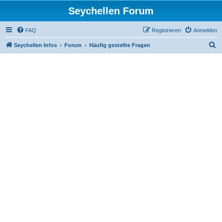
Seychellen Forum
FAQ
Registrieren
Anmelden
S
Seychellen Infos
Forum
Häufig gestellte Fragen
u
c
h
e