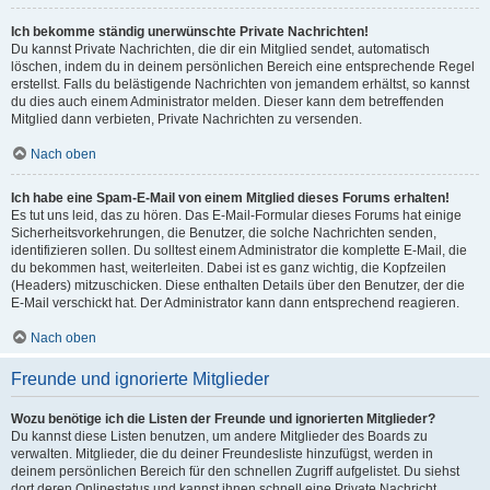
Ich bekomme ständig unerwünschte Private Nachrichten!
Du kannst Private Nachrichten, die dir ein Mitglied sendet, automatisch
löschen, indem du in deinem persönlichen Bereich eine entsprechende Regel
erstellst. Falls du belästigende Nachrichten von jemandem erhältst, so kannst
du dies auch einem Administrator melden. Dieser kann dem betreffenden
Mitglied dann verbieten, Private Nachrichten zu versenden.
Nach oben
Ich habe eine Spam-E-Mail von einem Mitglied dieses Forums erhalten!
Es tut uns leid, das zu hören. Das E-Mail-Formular dieses Forums hat einige
Sicherheitsvorkehrungen, die Benutzer, die solche Nachrichten senden,
identifizieren sollen. Du solltest einem Administrator die komplette E-Mail, die
du bekommen hast, weiterleiten. Dabei ist es ganz wichtig, die Kopfzeilen
(Headers) mitzuschicken. Diese enthalten Details über den Benutzer, der die
E-Mail verschickt hat. Der Administrator kann dann entsprechend reagieren.
Nach oben
Freunde und ignorierte Mitglieder
Wozu benötige ich die Listen der Freunde und ignorierten Mitglieder?
Du kannst diese Listen benutzen, um andere Mitglieder des Boards zu
verwalten. Mitglieder, die du deiner Freundesliste hinzufügst, werden in
deinem persönlichen Bereich für den schnellen Zugriff aufgelistet. Du siehst
dort deren Onlinestatus und kannst ihnen schnell eine Private Nachricht