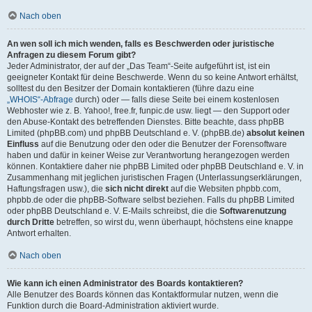
Nach oben
An wen soll ich mich wenden, falls es Beschwerden oder juristische
Anfragen zu diesem Forum gibt?
Jeder Administrator, der auf der „Das Team“-Seite aufgeführt ist, ist ein
geeigneter Kontakt für deine Beschwerde. Wenn du so keine Antwort erhältst,
solltest du den Besitzer der Domain kontaktieren (führe dazu eine
„WHOIS“-Abfrage
durch) oder — falls diese Seite bei einem kostenlosen
Webhoster wie z. B. Yahoo!, free.fr, funpic.de usw. liegt — den Support oder
den Abuse-Kontakt des betreffenden Dienstes. Bitte beachte, dass phpBB
Limited (phpBB.com) und phpBB Deutschland e. V. (phpBB.de)
absolut keinen
Einfluss
auf die Benutzung oder den oder die Benutzer der Forensoftware
haben und dafür in keiner Weise zur Verantwortung herangezogen werden
können. Kontaktiere daher nie phpBB Limited oder phpBB Deutschland e. V. in
Zusammenhang mit jeglichen juristischen Fragen (Unterlassungserklärungen,
Haftungsfragen usw.), die
sich nicht direkt
auf die Websiten phpbb.com,
phpbb.de oder die phpBB-Software selbst beziehen. Falls du phpBB Limited
oder phpBB Deutschland e. V. E-Mails schreibst, die die
Softwarenutzung
durch Dritte
betreffen, so wirst du, wenn überhaupt, höchstens eine knappe
Antwort erhalten.
Nach oben
Wie kann ich einen Administrator des Boards kontaktieren?
Alle Benutzer des Boards können das Kontaktformular nutzen, wenn die
Funktion durch die Board-Administration aktiviert wurde.