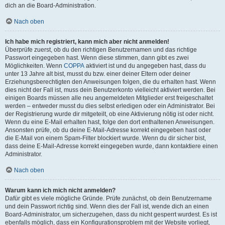
dich an die Board-Administration.
Nach oben
Ich habe mich registriert, kann mich aber nicht anmelden!
Überprüfe zuerst, ob du den richtigen Benutzernamen und das richtige
Passwort eingegeben hast. Wenn diese stimmen, dann gibt es zwei
Möglichkeiten. Wenn
COPPA
aktiviert ist und du angegeben hast, dass du
unter 13 Jahre alt bist, musst du bzw. einer deiner Eltern oder deiner
Erziehungsberechtigten den Anweisungen folgen, die du erhalten hast. Wenn
dies nicht der Fall ist, muss dein Benutzerkonto vielleicht aktiviert werden. Bei
einigen Boards müssen alle neu angemeldeten Mitglieder erst freigeschaltet
werden – entweder musst du dies selbst erledigen oder ein Administrator. Bei
der Registrierung wurde dir mitgeteilt, ob eine Aktivierung nötig ist oder nicht.
Wenn du eine E-Mail erhalten hast, folge den dort enthaltenen Anweisungen.
Ansonsten prüfe, ob du deine E-Mail-Adresse korrekt eingegeben hast oder
die E-Mail von einem Spam-Filter blockiert wurde. Wenn du dir sicher bist,
dass deine E-Mail-Adresse korrekt eingegeben wurde, dann kontaktiere einen
Administrator.
Nach oben
Warum kann ich mich nicht anmelden?
Dafür gibt es viele mögliche Gründe. Prüfe zunächst, ob dein Benutzername
und dein Passwort richtig sind. Wenn dies der Fall ist, wende dich an einen
Board-Administrator, um sicherzugehen, dass du nicht gesperrt wurdest. Es ist
ebenfalls möglich, dass ein Konfigurationsproblem mit der Website vorliegt,