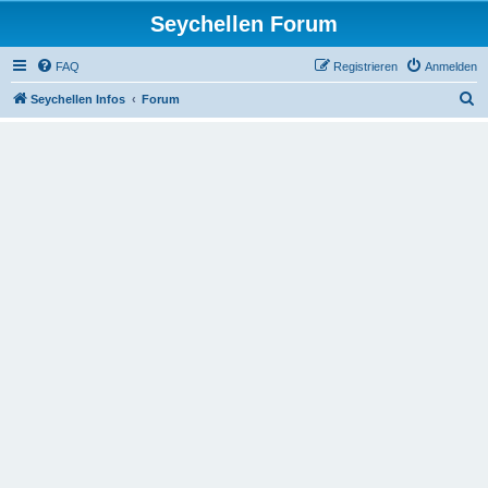
Seychellen Forum
FAQ
Registrieren
Anmelden
S
Seychellen Infos
Forum
u
c
h
e