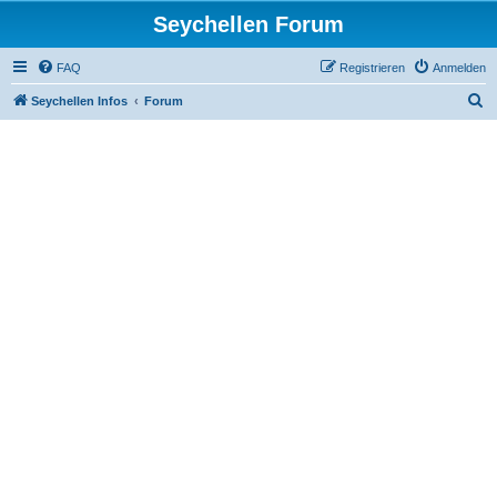
Seychellen Forum
FAQ
Registrieren
Anmelden
S
Seychellen Infos
Forum
u
c
h
e