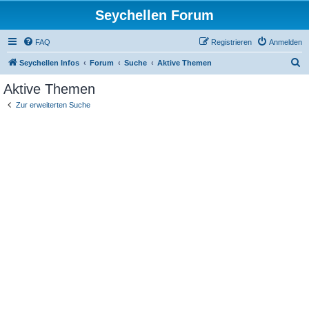
Seychellen Forum
FAQ
Registrieren
Anmelden
S
Seychellen Infos
Forum
Suche
Aktive Themen
u
Aktive Themen
c
Zur erweiterten Suche
h
e