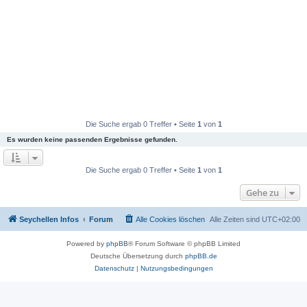
Die Suche ergab 0 Treffer • Seite
1
von
1
Es wurden keine passenden Ergebnisse gefunden.
Die Suche ergab 0 Treffer • Seite
1
von
1
Gehe zu
Seychellen Infos
Forum
Alle Cookies löschen
Alle Zeiten sind
UTC+02:00
Powered by
phpBB
® Forum Software © phpBB Limited
Deutsche Übersetzung durch
phpBB.de
Datenschutz
|
Nutzungsbedingungen