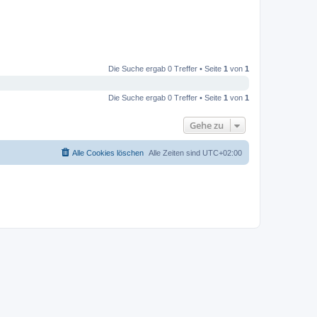
Die Suche ergab 0 Treffer • Seite
1
von
1
Die Suche ergab 0 Treffer • Seite
1
von
1
Gehe zu
Alle Cookies löschen
Alle Zeiten sind
UTC+02:00