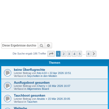
Suche
Erweiterte Suche
Seite
1
von
8
1
2
3
4
5
8
Nächst
Die Suche ergab 186 Treffer
…
Themen
keine Überflugrechte
Letzter Beitrag von
foto-k10
«
22 Apr 2026 10:51
Verfasst in
Seychellen in den Medien
Ausflugsboot gesunken
Letzter Beitrag von
Cherry
«
16 Mär 2026 16:07
Verfasst in
Allgemeines Board
Tauchboot gesunken
Letzter Beitrag von
Anubis
«
15 Mär 2026 20:05
Verfasst in
Tauchen
Welterbe