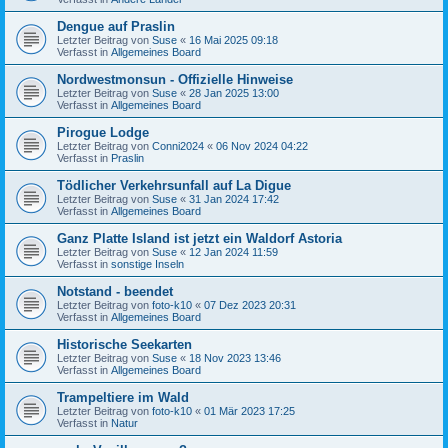
Dengue auf Praslin
Letzter Beitrag von
Suse
«
16 Mai 2025 09:18
Verfasst in
Allgemeines Board
Nordwestmonsun - Offizielle Hinweise
Letzter Beitrag von
Suse
«
28 Jan 2025 13:00
Verfasst in
Allgemeines Board
Pirogue Lodge
Letzter Beitrag von
Conni2024
«
06 Nov 2024 04:22
Verfasst in
Praslin
Tödlicher Verkehrsunfall auf La Digue
Letzter Beitrag von
Suse
«
31 Jan 2024 17:42
Verfasst in
Allgemeines Board
Ganz Platte Island ist jetzt ein Waldorf Astoria
Letzter Beitrag von
Suse
«
12 Jan 2024 11:59
Verfasst in
sonstige Inseln
Notstand - beendet
Letzter Beitrag von
foto-k10
«
07 Dez 2023 20:31
Verfasst in
Allgemeines Board
Historische Seekarten
Letzter Beitrag von
Suse
«
18 Nov 2023 13:46
Verfasst in
Allgemeines Board
Trampeltiere im Wald
Letzter Beitrag von
foto-k10
«
01 Mär 2023 17:25
Verfasst in
Natur