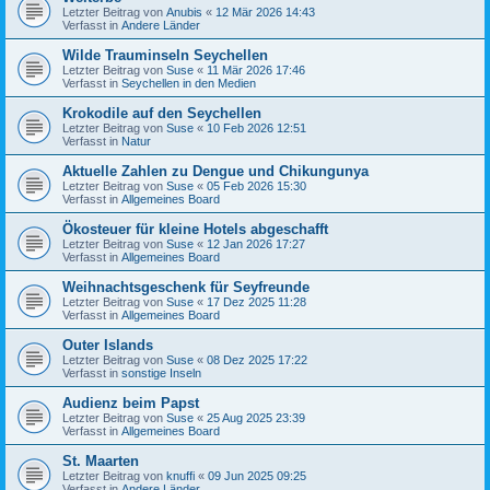
Letzter Beitrag von
Anubis
«
12 Mär 2026 14:43
Verfasst in
Andere Länder
Wilde Trauminseln Seychellen
Letzter Beitrag von
Suse
«
11 Mär 2026 17:46
Verfasst in
Seychellen in den Medien
Krokodile auf den Seychellen
Letzter Beitrag von
Suse
«
10 Feb 2026 12:51
Verfasst in
Natur
Aktuelle Zahlen zu Dengue und Chikungunya
Letzter Beitrag von
Suse
«
05 Feb 2026 15:30
Verfasst in
Allgemeines Board
Ökosteuer für kleine Hotels abgeschafft
Letzter Beitrag von
Suse
«
12 Jan 2026 17:27
Verfasst in
Allgemeines Board
Weihnachtsgeschenk für Seyfreunde
Letzter Beitrag von
Suse
«
17 Dez 2025 11:28
Verfasst in
Allgemeines Board
Outer Islands
Letzter Beitrag von
Suse
«
08 Dez 2025 17:22
Verfasst in
sonstige Inseln
Audienz beim Papst
Letzter Beitrag von
Suse
«
25 Aug 2025 23:39
Verfasst in
Allgemeines Board
St. Maarten
Letzter Beitrag von
knuffi
«
09 Jun 2025 09:25
Verfasst in
Andere Länder