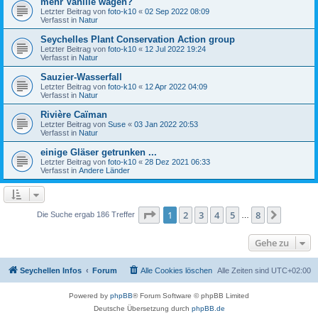
mehr Vanille wagen?
Letzter Beitrag von
foto-k10
«
02 Sep 2022 08:09
Verfasst in
Natur
Seychelles Plant Conservation Action group
Letzter Beitrag von
foto-k10
«
12 Jul 2022 19:24
Verfasst in
Natur
Sauzier-Wasserfall
Letzter Beitrag von
foto-k10
«
12 Apr 2022 04:09
Verfasst in
Natur
Rivière Caïman
Letzter Beitrag von
Suse
«
03 Jan 2022 20:53
Verfasst in
Natur
einige Gläser getrunken ...
Letzter Beitrag von
foto-k10
«
28 Dez 2021 06:33
Verfasst in
Andere Länder
Seite
1
von
8
1
2
3
4
5
8
Nächst
Die Suche ergab 186 Treffer
…
Gehe zu
Seychellen Infos
Forum
Alle Cookies löschen
Alle Zeiten sind
UTC+02:00
Powered by
phpBB
® Forum Software © phpBB Limited
Deutsche Übersetzung durch
phpBB.de