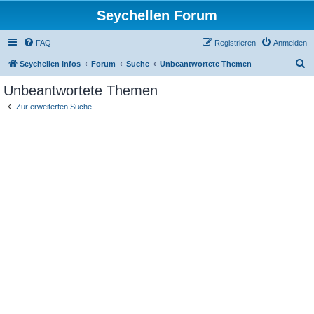
Seychellen Forum
FAQ
Registrieren
Anmelden
S
Seychellen Infos
Forum
Suche
Unbeantwortete Themen
u
Unbeantwortete Themen
c
Zur erweiterten Suche
h
e