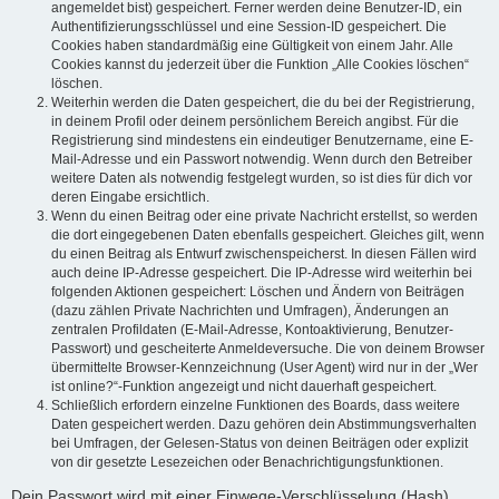
angemeldet bist) gespeichert. Ferner werden deine Benutzer-ID, ein
Authentifizierungsschlüssel und eine Session-ID gespeichert. Die
Cookies haben standardmäßig eine Gültigkeit von einem Jahr. Alle
Cookies kannst du jederzeit über die Funktion „Alle Cookies löschen“
löschen.
Weiterhin werden die Daten gespeichert, die du bei der Registrierung,
in deinem Profil oder deinem persönlichem Bereich angibst. Für die
Registrierung sind mindestens ein eindeutiger Benutzername, eine E-
Mail-Adresse und ein Passwort notwendig. Wenn durch den Betreiber
weitere Daten als notwendig festgelegt wurden, so ist dies für dich vor
deren Eingabe ersichtlich.
Wenn du einen Beitrag oder eine private Nachricht erstellst, so werden
die dort eingegebenen Daten ebenfalls gespeichert. Gleiches gilt, wenn
du einen Beitrag als Entwurf zwischenspeicherst. In diesen Fällen wird
auch deine IP-Adresse gespeichert. Die IP-Adresse wird weiterhin bei
folgenden Aktionen gespeichert: Löschen und Ändern von Beiträgen
(dazu zählen Private Nachrichten und Umfragen), Änderungen an
zentralen Profildaten (E-Mail-Adresse, Kontoaktivierung, Benutzer-
Passwort) und gescheiterte Anmeldeversuche. Die von deinem Browser
übermittelte Browser-Kennzeichnung (User Agent) wird nur in der „Wer
ist online?“-Funktion angezeigt und nicht dauerhaft gespeichert.
Schließlich erfordern einzelne Funktionen des Boards, dass weitere
Daten gespeichert werden. Dazu gehören dein Abstimmungsverhalten
bei Umfragen, der Gelesen-Status von deinen Beiträgen oder explizit
von dir gesetzte Lesezeichen oder Benachrichtigungsfunktionen.
Dein Passwort wird mit einer Einwege-Verschlüsselung (Hash)