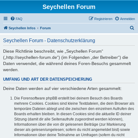
Seychellen Forum
FAQ
Registrieren
Anmelden
S
Seychellen Infos
Forum
u
Seychellen Forum - Datenschutzerklärung
c
h
Diese Richtlinie beschreibt, wie „Seychellen Forum“
(„http://seychellen-forum.de“) (im Folgenden „der Betreiber“) die
e
Daten verwendet, die während deines Foren-Besuchs gesammelt
werden.
UMFANG UND ART DER DATENSPEICHERUNG
Deine Daten werden auf vier verschiedene Arten gesammelt:
Die Forensoftware phpBB erstellt bei deinem Besuch des Boards
mehrere Cookies. Cookies sind kleine Textdateien, die dein Browser als
temporäre Dateien ablegt und die zwischen den einzelnen Aufrufen des
Boards erhalten bleiben. In diesen Cookies sind die aktuelle ID deiner
Sitzung (damit dir alle Seitenaufrufe zugeordnet werden können),
Informationen über die von dir gelesenen Beiträge (zur Markierung
dieser als gelesen/ungelesen; sofern du nicht angemeldet bist) sowie
Informationen über deine Teilnahme an Umfragen (sofern du nicht