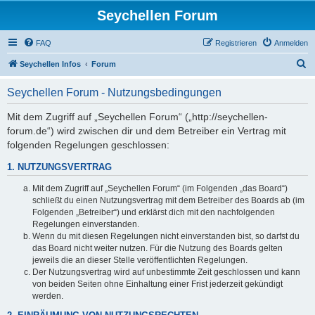
Seychellen Forum
FAQ
Registrieren
Anmelden
S
Seychellen Infos
Forum
u
Seychellen Forum - Nutzungsbedingungen
c
h
Mit dem Zugriff auf „Seychellen Forum“ („http://seychellen-
forum.de“) wird zwischen dir und dem Betreiber ein Vertrag mit
e
folgenden Regelungen geschlossen:
1. NUTZUNGSVERTRAG
Mit dem Zugriff auf „Seychellen Forum“ (im Folgenden „das Board“)
schließt du einen Nutzungsvertrag mit dem Betreiber des Boards ab (im
Folgenden „Betreiber“) und erklärst dich mit den nachfolgenden
Regelungen einverstanden.
Wenn du mit diesen Regelungen nicht einverstanden bist, so darfst du
das Board nicht weiter nutzen. Für die Nutzung des Boards gelten
jeweils die an dieser Stelle veröffentlichten Regelungen.
Der Nutzungsvertrag wird auf unbestimmte Zeit geschlossen und kann
von beiden Seiten ohne Einhaltung einer Frist jederzeit gekündigt
werden.