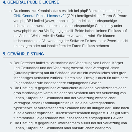
4. GENERAL PUBLIC LICENSE
Du nimmst zur Kenntnis, dass es sich bei phpBB um eine unter der „
GNU General Public License v2
“ (GPL) bereitgestellten Foren-Software
von phpBB Limited (www.phpbb.com) handelt; deutschsprachige
Informationen werden durch die deutschsprachige Community unter
www.phpbb.de zur Verfügung gestellt. Beide haben keinen Einfluss auf
die Art und Weise, wie die Software verwendet wird. Sie können
insbesondere die Verwendung der Software für bestimmte Zwecke nicht
untersagen oder auf Inhalte fremder Foren Einfluss nehmen.
5. GEWÄHRLEISTUNG
Der Betreiber haftet mit Ausnahme der Verletzung von Leben, Körper
und Gesundheit und der Verletzung wesentlicher Vertragspflichten
(Kardinalpflichten) nur für Schäden, die auf ein vorsätzliches oder grob
fahrlässiges Verhalten zurückzuführen sind. Dies gilt auch für mittelbare
Folgeschäden wie insbesondere entgangenen Gewinn.
Die Haftung ist gegenüber Verbrauchern außer bei vorsätzlichem oder
grob fahrlässigem Verhalten oder bei Schäden aus der Verletzung von
Leben, Körper und Gesundheit und der Verletzung wesentlicher
Vertragspflichten (Kardinalpflichten) auf die bei Vertragsschluss
typischerweise vorhersehbaren Schäden und im übrigen der Höhe nach
auf die vertragstypischen Durchschnittsschäden begrenzt. Dies gilt auch
für mittelbare Folgeschäden wie insbesondere entgangenen Gewinn.
Die Haftung ist gegenüber Unternehmern außer bei der Verletzung von
Leben, Körper und Gesundheit oder vorsätzlichem oder grob