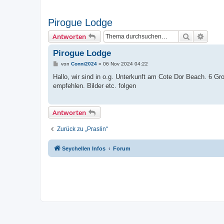
Pirogue Lodge
Suche
Erweit
Antworten
Pirogue Lodge
B
von
Conni2024
»
06 Nov 2024 04:22
e
i
Hallo, wir sind in o.g. Unterkunft am Cote Dor Beach. 6
t
empfehlen. Bilder etc. folgen
r
a
g
Antworten
Zurück zu „Praslin“
Seychellen Infos
Forum