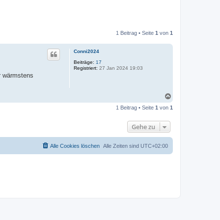
1 Beitrag • Seite
1
von
1
Conni2024
Beiträge:
17
Registriert:
27 Jan 2024 19:03
er wärmstens
N
a
1 Beitrag • Seite
1
von
1
c
h
o
Gehe zu
b
e
n
Alle Cookies löschen
Alle Zeiten sind
UTC+02:00